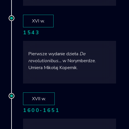
XVI w.
1543
Pierwsze wydanie dzieła
De
revolutionibus…
w Norymberdze.
Umiera Mikołaj Kopernik.
XVII w.
1600-1651