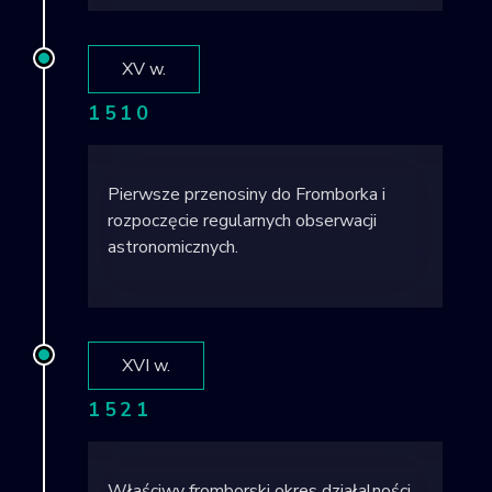
XV w.
1510
Pierwsze przenosiny do Fromborka i
rozpoczęcie regularnych obserwacji
astronomicznych.
XVI w.
1521
Właściwy fromborski okres działalności