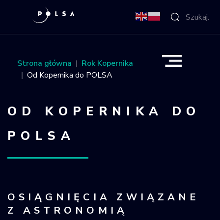
O Agencji
Strona główna
Rok Kopernika
Od Kopernika do POLSA
Aktywności
OD KOPERNIKA DO
Misja IGNIS
POLSA
NSIS
Sektor
Polska w
OSIĄGNIĘCIA ZWIĄZANE
kosmosie
Z ASTRONOMIĄ