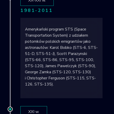
XX-XXI w.
1981-2011
Amerykański program STS (Space
Transportation System) z udziałem
potomków polskich emigrantów jako
astronautów: Karol Bobko (STS-6, STS-
51-D, STS-51-J), Scott Parazynski
(STS-66, STS-86, STS-95, STS-100,
STS-120), James Pawelczyk (STS-90),
George Zamka (STS-120, STS-130)
i Christopher Ferguson (STS-115, STS-
126, STS-135).
XXI w.