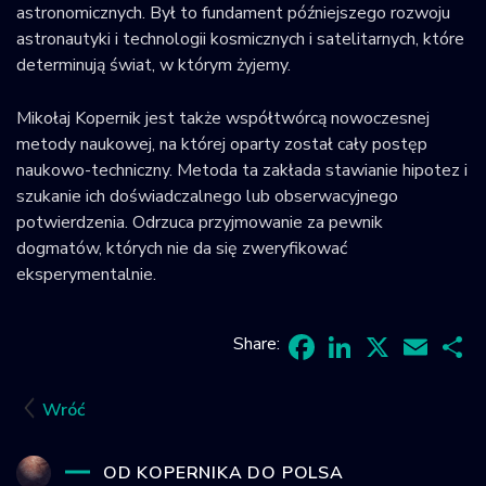
astronomicznych. Był to fundament późniejszego rozwoju
astronautyki i technologii kosmicznych i satelitarnych, które
determinują świat, w którym żyjemy.
Mikołaj Kopernik jest także współtwórcą nowoczesnej
metody naukowej, na której oparty został cały postęp
naukowo-techniczny. Metoda ta zakłada stawianie hipotez i
szukanie ich doświadczalnego lub obserwacyjnego
potwierdzenia. Odrzuca przyjmowanie za pewnik
dogmatów, których nie da się zweryfikować
eksperymentalnie.
Share:
Facebook
LinkedIn
X
Email
Sh
Wróć
OD KOPERNIKA DO POLSA