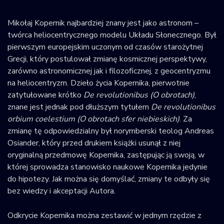
Krajowy Rejestr
Mikołaj Kopernik najbardziej znany jest jako astronom –
Obiektów
twórca heliocentrycznego modelu Układu Słonecznego. Był
Kosmicznych
pierwszym europejskim uczonym od czasów starożytnej
Grecji, który postulował zmianę kosmicznej perspektywy,
zarówno astronomicznej jak i filozoficznej, z geocentryzmu
na heliocentryzm. Dzieło życia Kopernika, pierwotnie
zatytułowane krótko
De revolutionibus (O obrotach)
,
znane jest jednak pod dłuższym tytułem
De revolutionibus
orbium coelestium (O obrotach sfer niebieskich)
. Za
zmianę tę odpowiedzialny był norymberski teolog Andreas
Osiander, który przed drukiem książki usunął z niej
oryginalną przedmowę Kopernika, zastępując ją swoją, w
której sprowadza stanowisko naukowe Kopernika jedynie
do hipotezy. Jak można się domyślać, zmiany te odbyły się
bez wiedzy i akceptacji Autora.
Odkrycie Kopernika można zestawić w jednym rzędzie z