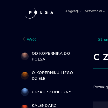
O Agencji
Aktywności
O
Aktywności
Misja
NSIS
Sektor
Polska w
Kra
Agencji
IGNIS
kosmosie
Rej
Obi
Wróć
Stro
Kos
OD KOPERNIKA DO
C
POLSA
O KOPERNIKU I JEGO
DZIELE
Poznaj g
UKŁAD SŁONECZNY
KALENDARZ