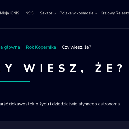
Misja IGNIS
NSIS
Sektor
Polska w kosmosie
Krajowy Rejest
jowy
estr
ektów
na główna
Rok Kopernika
Czy wiesz, że?
micznych
ZY WIESZ, ŻE?
arść ciekawostek o życiu i dziedzictwie słynnego astronoma.