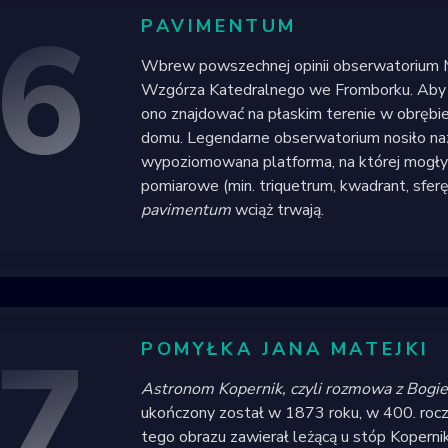
6
PAVIMENTUM
Wbrew powszechnej opinii obserwatorium Mik
Wzgórza Katedralnego we Fromborku. Aby 
ono znajdować na płaskim terenie w obrębi
domu. Legendarne obserwatorium nosiło 
wypoziomowana platforma, na której mogły 
pomiarowe (min. triquetrum, kwadrant, sferę
pavimentum
wciąż trwają.
7
POMYŁKA JANA MATEJKI
Astronom Kopernik, czyli rozmowa z Bogi
ukończony został w 1873 roku, w 400. rocz
tego obrazu zawierał leżącą u stóp Kopernik