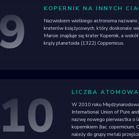
9
KOPERNIK NA INNYCH CIA
Nazwiskiem wielkiego astronoma nazwano je
kraterów księżycowych, który doskonale wi
Marsie znajduje się krater Kopernik, a wokó
krąży planetoida (1322) Coppernicus.
10
LICZBA ATOMOWA
W 2010 roku Międzynarodowa U
International Union of Pure an
nazwę nowego pierwiastka o l
kopernikiem (łac. copernicium, 
należy do grupy metali przejści