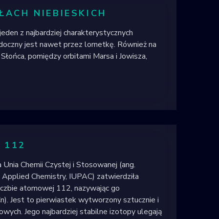
ŁACH NIEBIESKICH
den z najbardziej charakterystycznych
doczny jest nawet przez lornetkę. Również na
ł Słońca, pomiędzy orbitami Marsa i Jowisza,
 112
nia Chemii Czystej i Stosowanej (ang.
d Applied Chemistry, IUPAC) zatwierdziła
iczbie atomowej 112, nazywając go
Cn). Jest to pierwiastek wytworzony sztucznie i
owych. Jego najbardziej stabilne izotopy ulegają