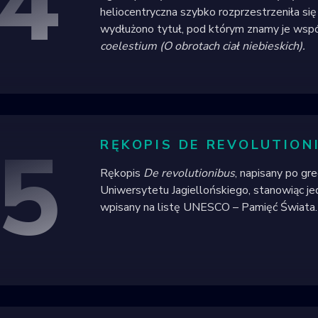
4
heliocentryczna szybko rozprzestrzeniła si
wydłużono tytuł, pod którym znamy je wspó
coelestium (O obrotach ciał niebieskich).
5
RĘKOPIS DE REVOLUTION
Rękopis
De revolutionibus
, napisany po gre
Uniwersytetu Jagiellońskiego, stanowiąc jed
wpisany na listę UNESCO – Pamięć Świata.