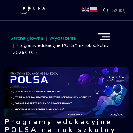
O Agencji
Strona główna
Wydarzenia
Programy edukacyjne POLSA na rok szkolny
Aktywności
2026/2027
Misja IGNIS
NSIS
Sektor
Polska w
Programy edukacyjne
Programy edukacyjne POLSA na rok
kosmosie
POLSA na rok szkolny