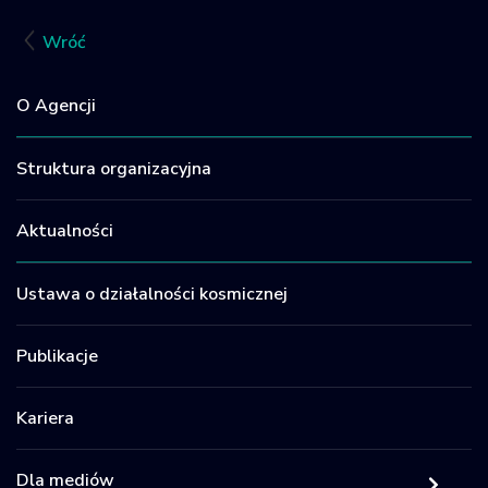
Facebook
LinkedIn
X
Email
Sh
Wróć
O Agencji
Struktura organizacyjna
Aktualności
Ustawa o działalności kosmicznej
Publikacje
Kariera
Dla mediów