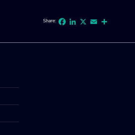
Share:
Facebook
LinkedIn
X
Email
Share