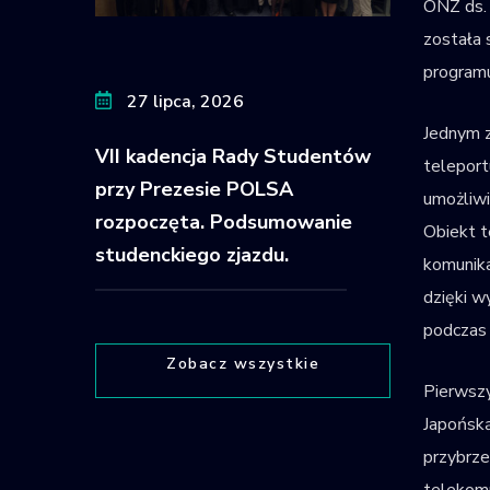
ONZ ds. 
została 
programu
27 lipca, 2026
Jednym z
VII kadencja Rady Studentów
teleport
przy Prezesie POLSA
umożliwi
rozpoczęta. Podsumowanie
Obiekt t
studenckiego zjazdu.
komunika
dzięki w
podczas 
Zobacz wszystkie
Pierwsz
Japońską
przybrze
telekomu