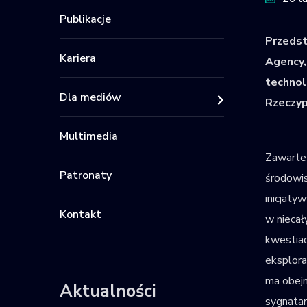
Publikacje
Przedst
Kariera
Agency,
technol
Dla mediów
Rzeczyp
Multimedia
Zawarte 
Patronaty
środowis
inicjaty
Kontakt
w niecał
kwestiac
eksplora
ma obejm
Aktualności
sygnatar