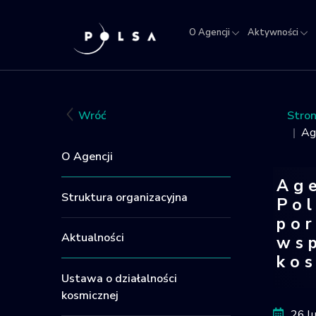
O Agencji
Aktywności
O
Aktywności
Misja
NSIS
Sektor
Polska w
Kra
Agencji
IGNIS
kosmosie
Rej
Obi
Wróć
Stro
Kos
Ag
O Agencji
Ag
Struktura organizacyjna
Pol
po
Aktualności
wsp
ko
Ustawa o działalności
Agen
kosmicznej
26 l