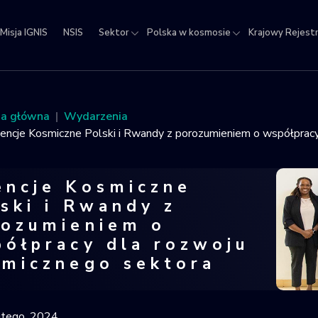
Misja IGNIS
NSIS
Sektor
Polska w kosmosie
Krajowy Rejest
jowy
estr
ektów
na główna
Wydarzenia
micznych
encje Kosmiczne Polski i Rwandy z porozumieniem o współpracy
encje Kosmiczne
ski i Rwandy z
rozumieniem o
ółpracy dla rozwoju
smicznego sektora
cje Kosmiczne Polski i Rwandy z poro
utego, 2024