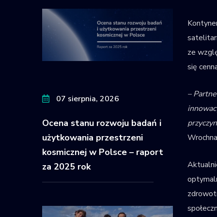
Kontynen
satelita
ze wzglę
się cenn
– Partn
07 sierpnia, 2026
innowacy
Ocena stanu rozwoju badań i
przyczyn
użytkowania przestrzeni
Wrochna
kosmicznej w Polsce – raport
Aktualni
za 2025 rok
optymaln
zdrowotn
społecz