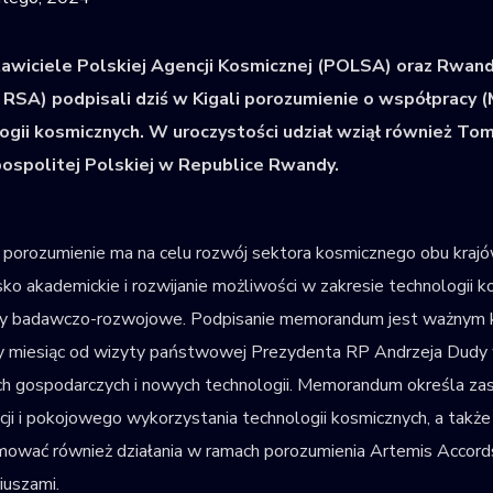
awiciele Polskiej Agencji Kosmicznej (POLSA) oraz Rwand
 RSA) podpisali dziś w Kigali porozumienie o współpracy
ogii kosmicznych. W uroczystości udział wziął również To
ospolitej Polskiej w Republice Rwandy.
porozumienie ma na celu rozwój sektora kosmicznego obu krajów 
ko akademickie i rozwijanie możliwości w zakresie technologii ko
wy badawczo-rozwojowe. Podpisanie memorandum jest ważnym kro
y miesiąc od wizyty państwowej Prezydenta RP Andrzeja Dudy 
h gospodarczych i nowych technologii. Memorandum określa za
cji i pokojowego wykorzystania technologii kosmicznych, a takż
ować również działania w ramach porozumienia Artemis Accord
iuszami.