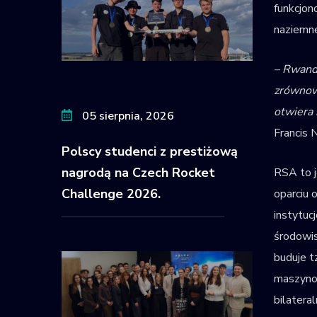
funkcjon
naziemne
– Rwand
zrównow
otwiera 
05 sierpnia, 2026
Francis 
Polscy studenci z prestiżową
nagrodą na Czech Rocket
RSA to j
Challenge 2026.
oparciu 
instytuc
środowis
buduje t
maszynow
bilatera