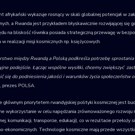
t afrykański wykazuje rosnący w skali globalnej potencjał w zak
rnych, a Rwanda jest przykładem błyskawicznie rozwijającej się 
du na bliskość równika posiada strategiczną przewagę w bezpośr
a w realizacji misji kosmicznych np. księżycowych.
erstwo między Rwandą a Polską podkreśla potrzebę sprostania
jne podejście. Łącząc wspólne wysiłki, chcemy zwiększyć za
ić się do podniesienia jakości i warunków życia społeczeństw 
, prezes POLSA.
e głównym priorytetem rwandyjskiej polityki kosmicznej jest bud
e wykorzystanie w celu napędzania zrównoważonego rozwoju rwan
ej, komunikacji, transporcie, edukacji), co w rezultacie przeło
no-ekonomicznych. Technologie kosmiczne mają przede wszystk