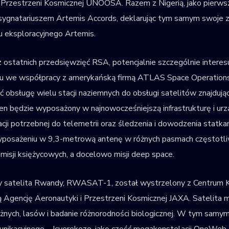
Przestrzeni Kosmicznej UNOOSA. Razem z Nigerią, jako pierws
sygnatariuszem Artemis Accords, deklarując tym samym swoje 
 eksploracyjnego Artemis.
 ostatnich przedsięwzięć RSA, potencjalnie szczególnie interes
u we współpracy z amerykańską firmą ATLAS Space Operations. T
ć obsługę wielu stacji naziemnych do obsługi satelitów znajdując
en będzie wyposażony w najnowocześniejszą infrastrukturę i urz
cji potrzebnej do telemetrii oraz śledzenia i dowodzenia statk
yposażeniu w 9,3-metrową antenę w różnych pasmach częstotli
misji księżycowych, a docelowo misji deep space.
y satelita Rwandy, RWASAT-1, został wystrzelony z Centrum 
 Agencję Aeronautyki i Przestrzeni Kosmicznej JAXA. Satelita m
żnych, lasów i badanie różnorodności biologicznej. W tym samy
nikacyjnego – Icyerekezo, jako część megakonstelacji OneWeb.