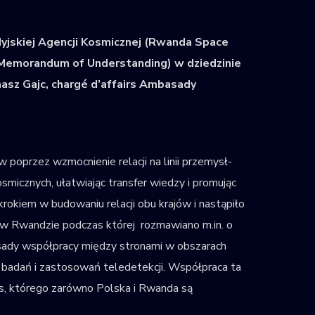
yjskiej Agencji Kosmicznej (Rwanda Space
 (Memorandum of Understanding) w dziedzinie
masz Gajc, chargé d’affairs Ambasady
poprzez wzmocnienie relacji na linii przemysł-
smicznych, ułatwiając transfer wiedzy i promując
kiem w budowaniu relacji obu krajów i nastąpiło
w Rwandzie podczas której rozmawiano m.in. o
sady współpracy między stronami w obszarach
e badań i zastosowań teledetekcji. Współpraca ta
s, którego zarówno Polska i Rwanda są