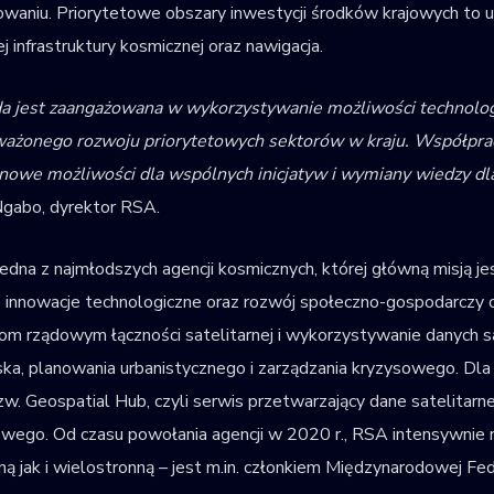
owaniu. Priorytetowe obszary inwestycji środków krajowych to u
j infrastruktury kosmicznej oraz nawigacja.
a jest zaangażowana w wykorzystywanie możliwości technologi
ażonego rozwoju priorytetowych sektorów w kraju. Współprac
nowe możliwości dla wspólnych inicjatyw i wymiany wiedzy dl
Ngabo, dyrektor RSA.
edna z najmłodszych agencji kosmicznych, której główną misją 
o innowacje technologiczne oraz rozwój społeczno-gospodarczy ca
jom rządowym łączności satelitarnej i wykorzystywanie danych s
ka, planowania urbanistycznego i zarządzania kryzysowego. Dla
zw. Geospatial Hub, czyli serwis przetwarzający dane satelitarne 
ego. Od czasu powołania agencji w 2020 r., RSA intensywnie
lną jak i wielostronną – jest m.in. członkiem Międzynarodowej Fe