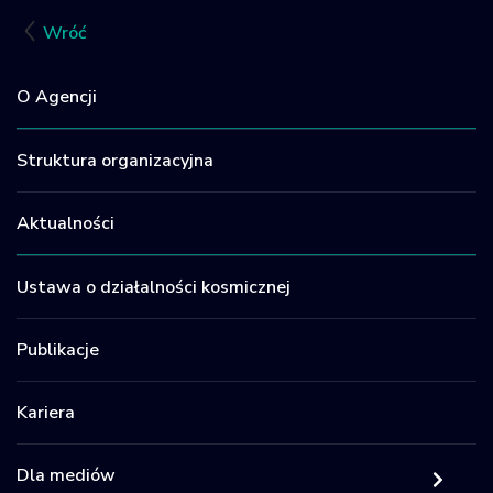
Facebook
LinkedIn
X
Email
Sh
Wróć
O Agencji
Struktura organizacyjna
Aktualności
Ustawa o działalności kosmicznej
Publikacje
Kariera
Dla mediów