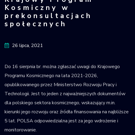
Krajowy Program Kosmiczny w preko
Kosmiczny w
Krajowy Rejestr
prekonsultacjach
Obiektów
Kosmicznych
społecznych
26 lipca, 2021
Do 16 sierpnia br. można zgłaszać uwagi do Krajowego
Programu Kosmicznego na lata 2021-2026,
opublikowanego przez Ministerstwo Rozwoju Pracy i
Technologii. Jest to jeden z najważniejszych dokumentów
dla polskiego sektora kosmicznego, wskazujący m.in.
kierunki jego rozwoju oraz źródła finansowania na najbliższe
5 lat. POLSA odpowiedzialna jest za jego wdrożenie i
monitorowanie.