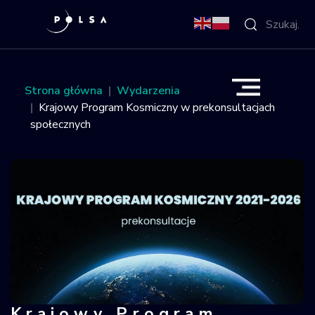
O Agencji
Strona główna
Wydarzenia
Krajowy Program Kosmiczny w prekonsultacjach
Aktywności
społecznych
Misja IGNIS
NSIS
Sektor
Polska w
kosmosie
Krajowy Program