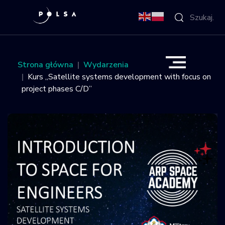
O Agencji
Strona główna
Wydarzenia
Kurs „Satellite systems development with focus on
Aktywności
project phases C/D”
Misja IGNIS
NSIS
Sektor
Polska w
kosmosie