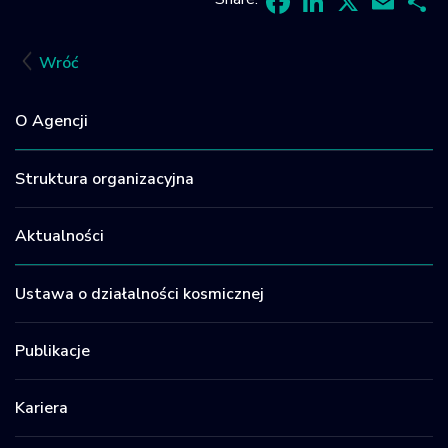
Facebook
LinkedIn
X
Email
Sh
Wróć
O Agencji
Struktura organizacyjna
Aktualności
Ustawa o działalności kosmicznej
Publikacje
Kariera