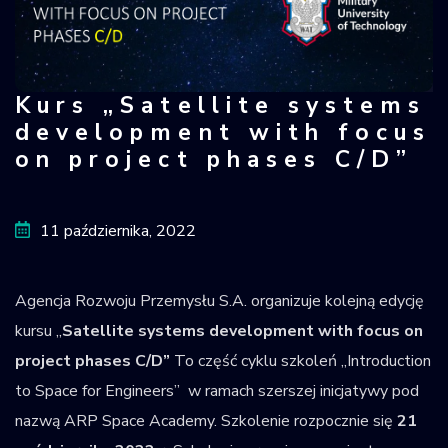
Krajowy Rejestr
Obiektów
Kosmicznych
Kurs „Satellite systems
Kurs „Satellite systems development
development with focus
on project phases C/D”
11 października, 2022
Agencja Rozwoju Przemysłu S.A. organizuje kolejną edycję
kursu „
Satellite systems development with focus on
project phases C/D”
To część cyklu szkoleń „Introduction
to Space for Engineers” w ramach szerszej inicjatywy pod
nazwą ARP Space Academy. Szkolenie rozpocznie się
21