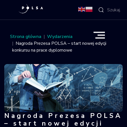
O Agencji
Strona główna
Wydarzenia
Nagroda Prezesa POLSA – start nowej edycji
Aktywności
konkursu na prace dyplomowe
Misja IGNIS
NSIS
Sektor
Polska w
Nagroda Prezesa POLSA
Nagroda Prezesa POLSA – start now
kosmosie
– start nowej edycji