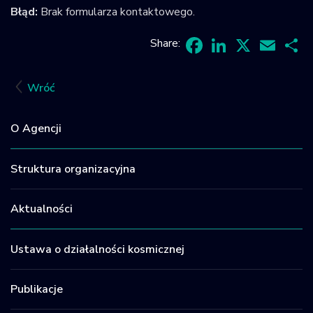
Błąd:
Brak formularza kontaktowego.
Share:
Facebook
LinkedIn
X
Email
Sh
Wróć
O Agencji
Struktura organizacyjna
Aktualności
Ustawa o działalności kosmicznej
Publikacje