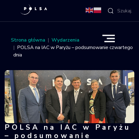
O Agencji
Strona główna
Wydarzenia
POLSA na IAC w Paryżu – podsumowanie czwartego
Aktywności
dnia
Misja IGNIS
NSIS
Sektor
Polska w
POLSA na IAC w Paryżu
POLSA na IAC w Paryżu – podsumow
kosmosie
– podsumowanie