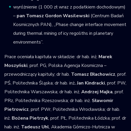
wyróżnienie (1 000 zł wraz z podatkiem dochodowym)
–
pan Tomasz Gordon Wasilewski
(Centrum Badań
Kosmicznych PAN), „Phase change interface movement
during thermal mining of icy regoliths in planetary
environments”.
Prace oceniała kapituła w składzie: dr hab. inż.
Marek
Moszyński
, prof. PG, Polska Agencja Kosmiczna –
przewodniczący kapituły; dr hab.
Tomasz Błachowicz
, prof.
PŚ, Politechnika Śląska; dr hab. inż
. Jan Kindracki
, prof. PW,
Politechnika Warszawska; dr hab. inż.
Andrzej Majka
, prof.
PRz, Politechnika Rzeszowska; dr hab. inż.
Sławomir
Pietrowicz
, prof. PWr, Politechnika Wrocławska; dr hab.
inż.
Bożena Pietrzyk
, prof. PŁ, Politechnika Łódzka; prof. dr
hab. inż.
Tadeusz Uhl
, Akademia Górniczo-Hutnicza w