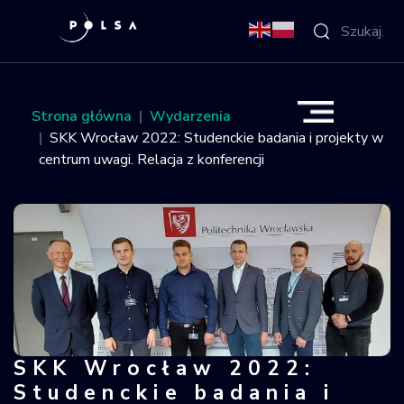
O Agencji
Strona główna
Wydarzenia
SKK Wrocław 2022: Studenckie badania i projekty w
Aktywności
centrum uwagi. Relacja z konferencji
Misja IGNIS
NSIS
Sektor
Polska w
SKK Wrocław 2022:
SKK Wrocław 2022: Studenckie badani
kosmosie
Studenckie badania i