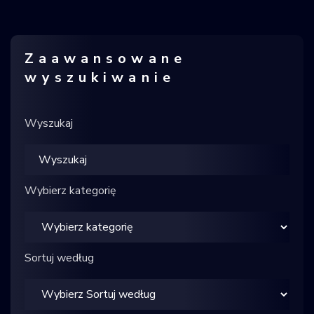
Krajowy Rejestr
Obiektów
Kosmicznych
Zaawansowane
wyszukiwanie
Wyszukaj
Wybierz kategorię
Sortuj według