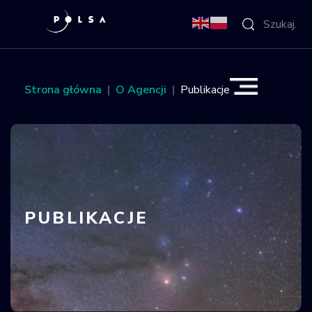
O Agencji
Strona główna
O Agencji
Publikacje
Aktywności
Misja IGNIS
NSIS
PUBLIKACJE
Sektor
Polska w
kosmosie