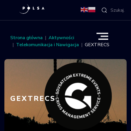
O Agencji
Strona główna
Aktywności
Telekomunikacja i Nawigacja
GEXTRECS
Aktywności
Misja IGNIS
NSIS
GEXTRECS
Sektor
Polska w
kosmosie