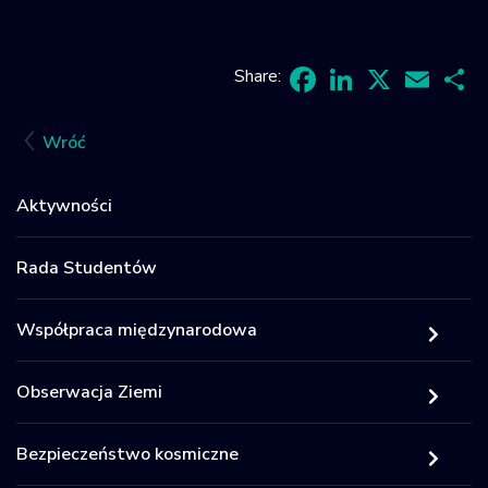
Share:
Facebook
LinkedIn
X
Email
Sh
Wróć
Aktywności
Rada Studentów
Współpraca międzynarodowa
Obserwacja Ziemi
Bezpieczeństwo kosmiczne