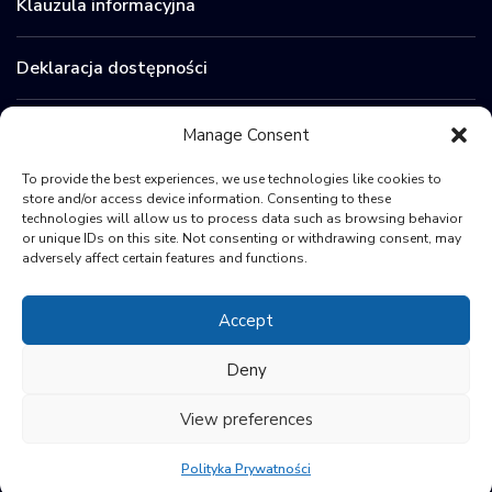
Klauzula informacyjna
Deklaracja dostępności
Zamówienia publiczne
Manage Consent
To provide the best experiences, we use technologies like cookies to
BIP
store and/or access device information. Consenting to these
technologies will allow us to process data such as browsing behavior
or unique IDs on this site. Not consenting or withdrawing consent, may
Sygnaliści
adversely affect certain features and functions.
Accept
Deny
View preferences
© 2024 Polish Space Agency
Polityka Prywatności