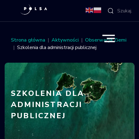
O Agencji
Strona główna
Aktywności
Obserwacja Ziemi
Szkolenia dla administracji publicznej
Aktywności
Misja IGNIS
NSIS
SZKOLENIA DLA
ADMINISTRACJI
Sektor
PUBLICZNEJ
Polska w
kosmosie