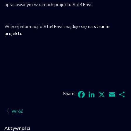
opracowanym w ramach projektu Sat4Envi:
Więcej informacji o Sta4Envi znajduje się na
stronie
projektu
Share:
Facebook
LinkedIn
X
Email
Sh
Wróć
Aktywności