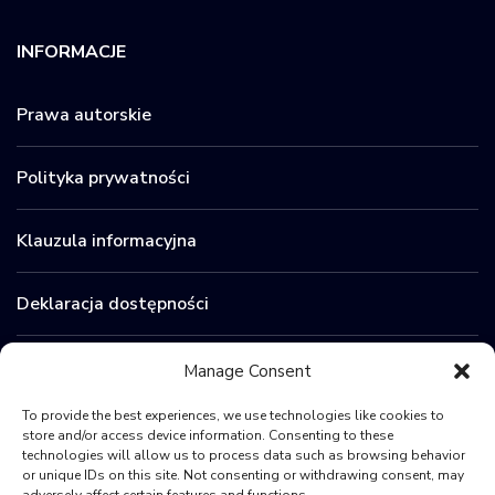
INFORMACJE
Prawa autorskie
Polityka prywatności
Klauzula informacyjna
Deklaracja dostępności
Zamówienia publiczne
Manage Consent
To provide the best experiences, we use technologies like cookies to
BIP
store and/or access device information. Consenting to these
technologies will allow us to process data such as browsing behavior
or unique IDs on this site. Not consenting or withdrawing consent, may
Sygnaliści