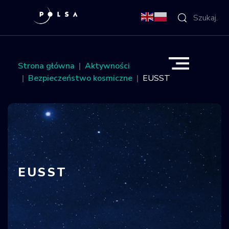
O Agencji
Strona główna
Aktywności
Bezpieczeństwo kosmiczne
EUSST
Aktywności
Misja IGNIS
NSIS
EUSST
Sektor
Polska w
kosmosie