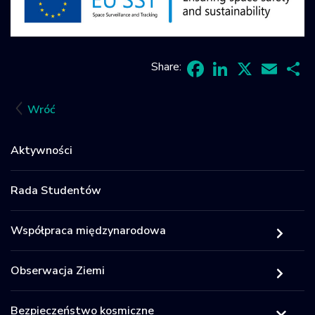
Share:
Facebook
LinkedIn
X
Email
Sh
Wróć
Aktywności
Rada Studentów
Współpraca międzynarodowa
Obserwacja Ziemi
Bezpieczeństwo kosmiczne