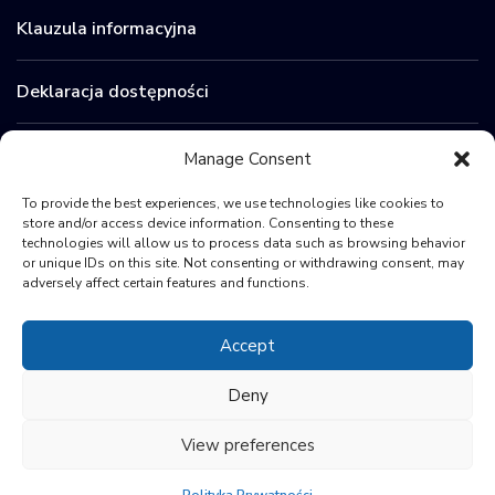
Klauzula informacyjna
Deklaracja dostępności
Zamówienia publiczne
Manage Consent
To provide the best experiences, we use technologies like cookies to
BIP
store and/or access device information. Consenting to these
technologies will allow us to process data such as browsing behavior
or unique IDs on this site. Not consenting or withdrawing consent, may
Sygnaliści
adversely affect certain features and functions.
Accept
Deny
View preferences
© 2024 Polish Space Agency