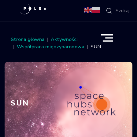
O Agencji
Strona główna
Aktywności
Współpraca międzynarodowa
SUN
Aktywności
Misja IGNIS
NSIS
SUN
Sektor
Polska w
kosmosie