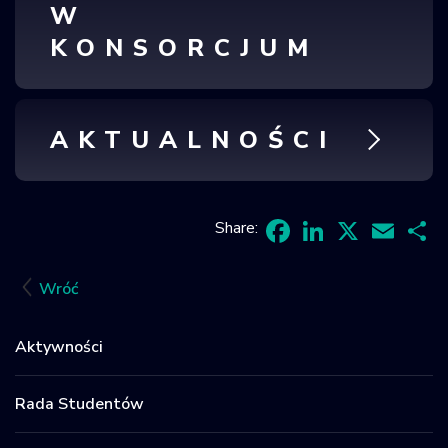
W
KONSORCJUM
AKTUALNOŚCI
Share:
Facebook
LinkedIn
X
Email
Sh
Wróć
Aktywności
Rada Studentów